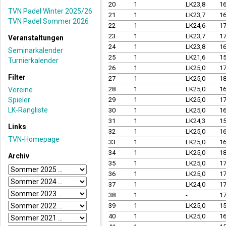
20
1
LK23,8
1
TVN Padel Winter 2025/26
21
1
LK23,7
1
TVN Padel Sommer 2026
22
1
LK24,6
1
23
1
LK23,7
1
Veranstaltungen
24
1
LK23,8
1
Seminarkalender
25
1
LK21,6
1
Turnierkalender
26
1
LK25,0
1
Filter
27
1
LK25,0
1
28
1
LK25,0
1
Vereine
Spieler
29
1
LK25,0
1
LK-Rangliste
30
1
LK25,0
1
31
1
LK24,3
1
Links
32
1
LK25,0
1
TVN-Homepage
33
1
LK25,0
1
34
1
LK25,0
1
Archiv
35
1
LK25,0
1
36
1
LK25,0
1
37
1
LK24,0
1
38
1
-
1
39
1
LK25,0
1
40
1
LK25,0
1