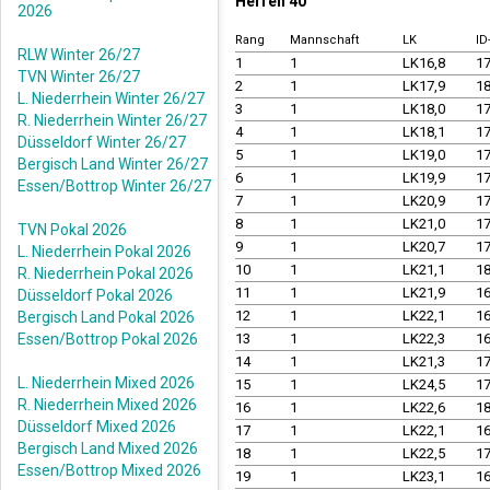
Herren 40
2026
Rang
Mannschaft
LK
I
RLW Winter 26/27
1
1
LK16,8
1
TVN Winter 26/27
2
1
LK17,9
1
L. Niederrhein Winter 26/27
3
1
LK18,0
1
R. Niederrhein Winter 26/27
4
1
LK18,1
1
Düsseldorf Winter 26/27
5
1
LK19,0
1
Bergisch Land Winter 26/27
6
1
LK19,9
1
Essen/Bottrop Winter 26/27
7
1
LK20,9
1
8
1
LK21,0
1
TVN Pokal 2026
9
1
LK20,7
1
L. Niederrhein Pokal 2026
10
1
LK21,1
1
R. Niederrhein Pokal 2026
11
1
LK21,9
1
Düsseldorf Pokal 2026
12
1
LK22,1
1
Bergisch Land Pokal 2026
Essen/Bottrop Pokal 2026
13
1
LK22,3
1
14
1
LK21,3
1
L. Niederrhein Mixed 2026
15
1
LK24,5
1
R. Niederrhein Mixed 2026
16
1
LK22,6
1
Düsseldorf Mixed 2026
17
1
LK22,1
1
Bergisch Land Mixed 2026
18
1
LK22,5
1
Essen/Bottrop Mixed 2026
19
1
LK23,1
1