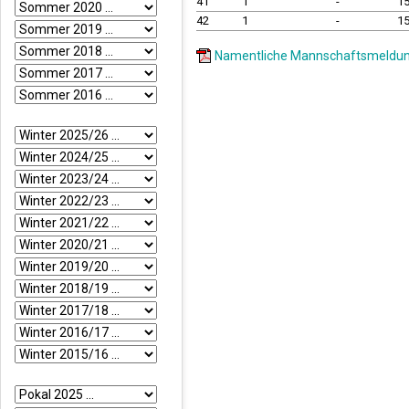
41
1
-
1
42
1
-
1
Namentliche Mannschaftsmeldun