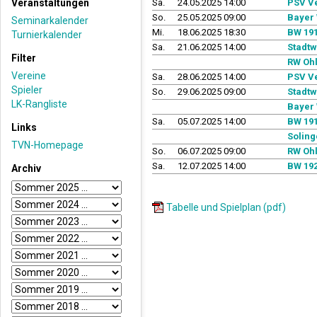
Veranstaltungen
Sa.
24.05.2025 14:00
PSV Ve
So.
25.05.2025 09:00
Bayer 
Seminarkalender
Mi.
18.06.2025 18:30
BW 191
Turnierkalender
Sa.
21.06.2025 14:00
Stadtw
Filter
RW Ohl
Vereine
Sa.
28.06.2025 14:00
PSV Ve
Spieler
So.
29.06.2025 09:00
Stadtw
LK-Rangliste
Bayer 
Sa.
05.07.2025 14:00
BW 191
Links
Soling
TVN-Homepage
So.
06.07.2025 09:00
RW Ohl
Sa.
12.07.2025 14:00
BW 192
Archiv
Tabelle und Spielplan (pdf)