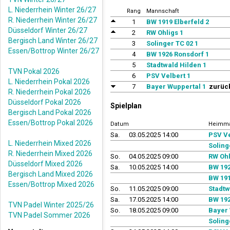
L. Niederrhein Winter 26/27
Rang
Mannschaft
R. Niederrhein Winter 26/27
1
BW 1919 Elberfeld 2
Düsseldorf Winter 26/27
2
RW Ohligs 1
Bergisch Land Winter 26/27
3
Solinger TC 02 1
Essen/Bottrop Winter 26/27
4
BW 1926 Ronsdorf 1
5
Stadtwald Hilden 1
TVN Pokal 2026
6
PSV Velbert 1
L. Niederrhein Pokal 2026
7
Bayer Wuppertal 1
zurück
R. Niederrhein Pokal 2026
Düsseldorf Pokal 2026
Spielplan
Bergisch Land Pokal 2026
Essen/Bottrop Pokal 2026
Datum
Heimma
Sa.
03.05.2025 14:00
PSV Ve
L. Niederrhein Mixed 2026
Soling
R. Niederrhein Mixed 2026
So.
04.05.2025 09:00
RW Ohl
Düsseldorf Mixed 2026
Sa.
10.05.2025 14:00
BW 192
Bergisch Land Mixed 2026
BW 191
Essen/Bottrop Mixed 2026
So.
11.05.2025 09:00
Stadtw
Sa.
17.05.2025 14:00
BW 192
TVN Padel Winter 2025/26
So.
18.05.2025 09:00
Bayer 
TVN Padel Sommer 2026
Soling