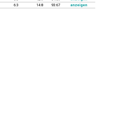
6:3
14:8
93:67
anzeigen