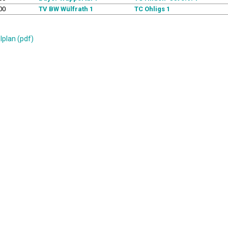
00
TV BW Wülfrath 1
TC Ohligs 1
lplan (pdf)