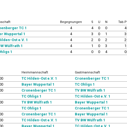
schaft
Begegnungen
S
U
N
Tab.P
nenberger TC 1
4
4
0
0
4
er Wuppertal 1
4
3
0
1
3
ilden-Ost e.V. 1
4
2
0
2
2
W Wülfrath 1
4
1
0
3
1
hligs 1
4
0
0
4
0
Heimmannschaft
Gastmannschaft
00
TC Hilden-Ost e.V. 1
Cronenberger TC 1
00
Bayer Wuppertal 1
TC Ohligs 1
00
Cronenberger TC 1
TV BW Wülfrath 1
TC Ohligs 1
TC Hilden-Ost e.V. 1
00
TV BW Wülfrath 1
Bayer Wuppertal 1
TC Ohligs 1
Cronenberger TC 1
00
Cronenberger TC 1
Bayer Wuppertal 1
00
TC Hilden-Ost e.V. 1
TV BW Wülfrath 1
00
Bayer Wuppertal 1
TC Hilden-Ost e.V. 1