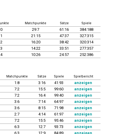
unkte
Matchpunkte
Sätze
Spiele
:0
29:7
61:16
384:188
:1
21:15
47:37
327:315
:2
16:20
38:42
320:314
:3
14:22
33:51
277:357
:4
10:26
24:57
252:386
Matchpunkte
Sätze
Spiele
Spielbericht
1:8
3:16
41:93
anzeigen
7:2
15:5
99:60
anzeigen
7:2
16:4
99:40
anzeigen
3:6
7:14
64:97
anzeigen
3:6
8:15
71:98
anzeigen
2:7
4:14
61:97
anzeigen
7:2
15:5
95:46
anzeigen
6:3
12:7
93:73
anzeigen
6:3
12:9
84:89
anzeigen