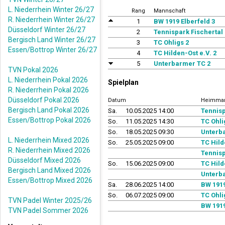
L. Niederrhein Winter 26/27
Rang
Mannschaft
R. Niederrhein Winter 26/27
1
BW 1919 Elberfeld 3
Düsseldorf Winter 26/27
2
Tennispark Fischertal 
Bergisch Land Winter 26/27
3
TC Ohligs 2
Essen/Bottrop Winter 26/27
4
TC Hilden-Ost e.V. 2
5
Unterbarmer TC 2
TVN Pokal 2026
L. Niederrhein Pokal 2026
Spielplan
R. Niederrhein Pokal 2026
Düsseldorf Pokal 2026
Datum
Heimman
Bergisch Land Pokal 2026
Sa.
10.05.2025 14:00
Tennisp
Essen/Bottrop Pokal 2026
So.
11.05.2025 14:30
TC Ohli
So.
18.05.2025 09:30
Unterb
L. Niederrhein Mixed 2026
So.
25.05.2025 09:00
TC Hild
R. Niederrhein Mixed 2026
Tennisp
Düsseldorf Mixed 2026
So.
15.06.2025 09:00
TC Hild
Bergisch Land Mixed 2026
Unterb
Essen/Bottrop Mixed 2026
Sa.
28.06.2025 14:00
BW 1919
So.
06.07.2025 09:00
TC Ohli
TVN Padel Winter 2025/26
BW 1919
TVN Padel Sommer 2026