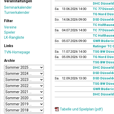
Veranstaltungen
DHC Düsseld
Seminarkalender
Sa.
13.06.2026 14:00
TC 77 Düssel
Turnierkalender
TG Nord Düss
So.
14.06.2026 09:00
DSD Düsseldo
Filter
TC Holthause
Vereine
Sa.
04.07.2026 14:00
TC 77 Düssel
Spieler
TC Holthause
LK-Rangliste
So.
05.07.2026 09:00
GWR Büderic
Links
Ratinger TC 
Sa.
11.07.2026 14:00
TSG BW Düss
TVN-Homepage
Sa.
05.09.2026 13:00
TG Nord Düss
Archiv
TSG BW Düss
DHC Düsseld
DSD Düsseldo
Sa.
12.09.2026 13:00
DSD Düsseldo
TSG BW Düss
GWR Büderic
DHC Düsseld
Tabelle und Spielplan (pdf)