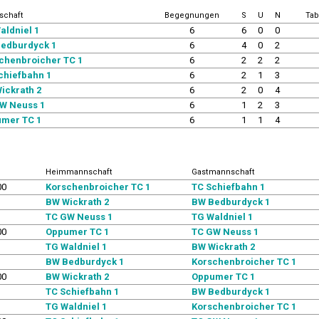
schaft
Begegnungen
S
U
N
Tab
aldniel 1
6
6
0
0
edburdyck 1
6
4
0
2
chenbroicher TC 1
6
2
2
2
chiefbahn 1
6
2
1
3
ickrath 2
6
2
0
4
W Neuss 1
6
1
2
3
mer TC 1
6
1
1
4
Heimmannschaft
Gastmannschaft
00
Korschenbroicher TC 1
TC Schiefbahn 1
BW Wickrath 2
BW Bedburdyck 1
TC GW Neuss 1
TG Waldniel 1
00
Oppumer TC 1
TC GW Neuss 1
TG Waldniel 1
BW Wickrath 2
BW Bedburdyck 1
Korschenbroicher TC 1
00
BW Wickrath 2
Oppumer TC 1
TC Schiefbahn 1
BW Bedburdyck 1
TG Waldniel 1
Korschenbroicher TC 1