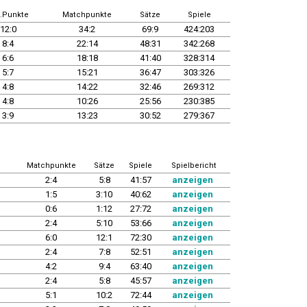
.Punkte
Matchpunkte
Sätze
Spiele
12:0
34:2
69:9
424:203
8:4
22:14
48:31
342:268
6:6
18:18
41:40
328:314
5:7
15:21
36:47
303:326
4:8
14:22
32:46
269:312
4:8
10:26
25:56
230:385
3:9
13:23
30:52
279:367
Matchpunkte
Sätze
Spiele
Spielbericht
2:4
5:8
41:57
anzeigen
1:5
3:10
40:62
anzeigen
0:6
1:12
27:72
anzeigen
2:4
5:10
53:66
anzeigen
6:0
12:1
72:30
anzeigen
2:4
7:8
52:51
anzeigen
4:2
9:4
63:40
anzeigen
2:4
5:8
45:57
anzeigen
5:1
10:2
72:44
anzeigen