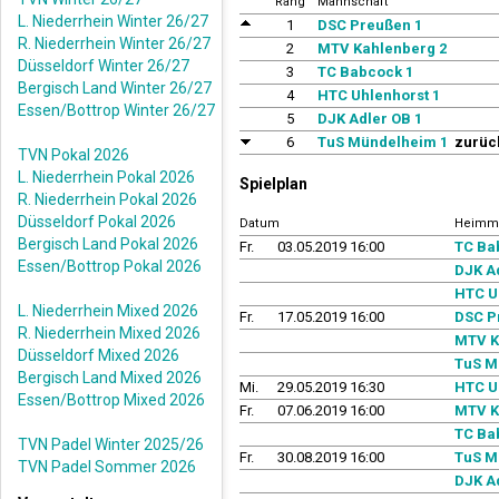
Rang
Mannschaft
L. Niederrhein Winter 26/27
1
DSC Preußen 1
R. Niederrhein Winter 26/27
2
MTV Kahlenberg 2
Düsseldorf Winter 26/27
3
TC Babcock 1
Bergisch Land Winter 26/27
4
HTC Uhlenhorst 1
Essen/Bottrop Winter 26/27
5
DJK Adler OB 1
6
TuS Mündelheim 1
zurück
TVN Pokal 2026
L. Niederrhein Pokal 2026
Spielplan
R. Niederrhein Pokal 2026
Düsseldorf Pokal 2026
Datum
Heimm
Bergisch Land Pokal 2026
Fr.
03.05.2019 16:00
TC Ba
Essen/Bottrop Pokal 2026
DJK A
HTC U
L. Niederrhein Mixed 2026
Fr.
17.05.2019 16:00
DSC P
R. Niederrhein Mixed 2026
MTV K
Düsseldorf Mixed 2026
TuS M
Bergisch Land Mixed 2026
Mi.
29.05.2019 16:30
HTC U
Essen/Bottrop Mixed 2026
Fr.
07.06.2019 16:00
MTV K
TC Ba
TVN Padel Winter 2025/26
Fr.
30.08.2019 16:00
TuS M
TVN Padel Sommer 2026
DJK A