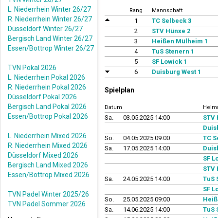
L. Niederrhein Winter 26/27
Rang
Mannschaft
R. Niederrhein Winter 26/27
1
TC Selbeck 3
Düsseldorf Winter 26/27
2
STV Hünxe 2
Bergisch Land Winter 26/27
3
Heißen Mülheim 1
Essen/Bottrop Winter 26/27
4
TuS Stenern 1
5
SF Lowick 1
TVN Pokal 2026
6
Duisburg West 1
L. Niederrhein Pokal 2026
R. Niederrhein Pokal 2026
Spielplan
Düsseldorf Pokal 2026
Bergisch Land Pokal 2026
Datum
Heim
Essen/Bottrop Pokal 2026
Sa.
03.05.2025 14:00
STV 
Duis
L. Niederrhein Mixed 2026
So.
04.05.2025 09:00
TC S
R. Niederrhein Mixed 2026
Sa.
17.05.2025 14:00
Duis
Düsseldorf Mixed 2026
SF L
Bergisch Land Mixed 2026
STV 
Essen/Bottrop Mixed 2026
Sa.
24.05.2025 14:00
TuS 
SF L
TVN Padel Winter 2025/26
So.
25.05.2025 09:00
Heiß
TVN Padel Sommer 2026
Sa.
14.06.2025 14:00
TuS 