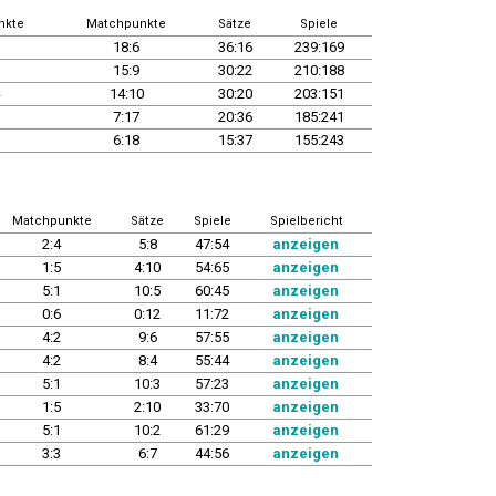
nkte
Matchpunkte
Sätze
Spiele
18:6
36:16
239:169
15:9
30:22
210:188
14:10
30:20
203:151
7:17
20:36
185:241
6:18
15:37
155:243
Matchpunkte
Sätze
Spiele
Spielbericht
2:4
5:8
47:54
anzeigen
1:5
4:10
54:65
anzeigen
5:1
10:5
60:45
anzeigen
0:6
0:12
11:72
anzeigen
4:2
9:6
57:55
anzeigen
4:2
8:4
55:44
anzeigen
5:1
10:3
57:23
anzeigen
1:5
2:10
33:70
anzeigen
5:1
10:2
61:29
anzeigen
3:3
6:7
44:56
anzeigen