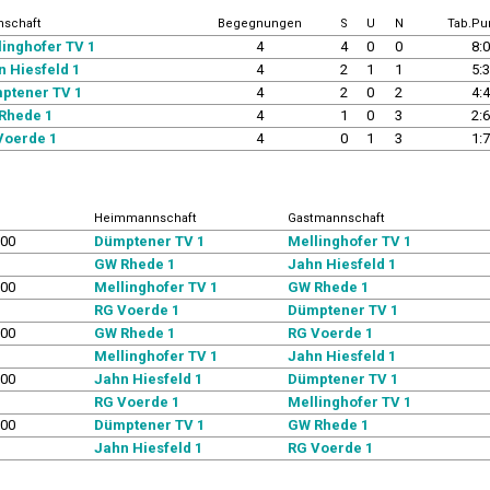
schaft
Begegnungen
S
U
N
Tab.Pu
linghofer TV 1
4
4
0
0
8:0
n Hiesfeld 1
4
2
1
1
5:3
ptener TV 1
4
2
0
2
4:4
Rhede 1
4
1
0
3
2:6
Voerde 1
4
0
1
3
1:7
Heimmannschaft
Gastmannschaft
:00
Dümptener TV 1
Mellinghofer TV 1
GW Rhede 1
Jahn Hiesfeld 1
:00
Mellinghofer TV 1
GW Rhede 1
RG Voerde 1
Dümptener TV 1
:00
GW Rhede 1
RG Voerde 1
Mellinghofer TV 1
Jahn Hiesfeld 1
:00
Jahn Hiesfeld 1
Dümptener TV 1
RG Voerde 1
Mellinghofer TV 1
:00
Dümptener TV 1
GW Rhede 1
Jahn Hiesfeld 1
RG Voerde 1