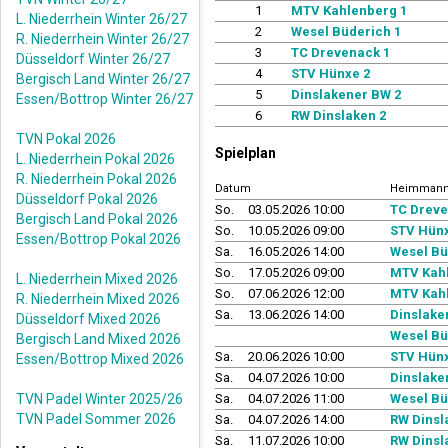
1
MTV Kahlenberg 1
L. Niederrhein Winter 26/27
2
Wesel Büderich 1
R. Niederrhein Winter 26/27
3
TC Drevenack 1
Düsseldorf Winter 26/27
4
STV Hünxe 2
Bergisch Land Winter 26/27
5
Dinslakener BW 2
Essen/Bottrop Winter 26/27
6
RW Dinslaken 2
TVN Pokal 2026
Spielplan
L. Niederrhein Pokal 2026
R. Niederrhein Pokal 2026
Datum
Heimmann
Düsseldorf Pokal 2026
So.
03.05.2026 10:00
TC Dreve
Bergisch Land Pokal 2026
So.
10.05.2026 09:00
STV Hünx
Essen/Bottrop Pokal 2026
Sa.
16.05.2026 14:00
Wesel Bü
So.
17.05.2026 09:00
MTV Kahl
L. Niederrhein Mixed 2026
So.
07.06.2026 12:00
MTV Kahl
R. Niederrhein Mixed 2026
Sa.
13.06.2026 14:00
Dinslake
Düsseldorf Mixed 2026
Wesel Bü
Bergisch Land Mixed 2026
Sa.
20.06.2026 10:00
STV Hünx
Essen/Bottrop Mixed 2026
Sa.
04.07.2026 10:00
Dinslake
TVN Padel Winter 2025/26
Sa.
04.07.2026 11:00
Wesel Bü
TVN Padel Sommer 2026
Sa.
04.07.2026 14:00
RW Dinsl
Sa.
11.07.2026 10:00
RW Dinsl