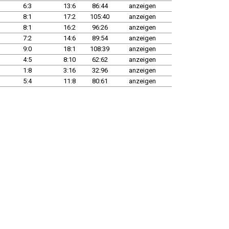
6:3
13:6
86:44
anzeigen
8:1
17:2
105:40
anzeigen
8:1
16:2
96:26
anzeigen
7:2
14:6
89:54
anzeigen
9:0
18:1
108:39
anzeigen
4:5
8:10
62:62
anzeigen
1:8
3:16
32:96
anzeigen
5:4
11:8
80:61
anzeigen