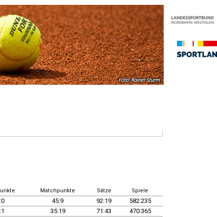
unkte
Matchpunkte
Sätze
Spiele
:0
45:9
92:19
582:235
:1
35:19
71:43
470:365