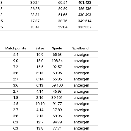
:3
30:24
60:54
401:423
:3
26:28
59:59
456:436
:3
23:31
51:65
430:493
:5
17:37
38:76
349:514
:6
13:41
29:84
335:557
Matchpunkte
Sätze
Spiele
Spielbericht
5:4
10:9
65:63
anzeigen
9:0
18:0
108:34
anzeigen
7:2
15:5
92:57
anzeigen
3:6
6:13
60:95
anzeigen
2:7
6:14
66:86
anzeigen
3:6
6:13
59:100
anzeigen
2:7
4:14
46:93
anzeigen
1:8
2:16
39:101
anzeigen
4:5
10:10
91:77
anzeigen
2:7
4:14
37:89
anzeigen
3:6
7:13
68:96
anzeigen
6:3
12:7
94:79
anzeigen
6:3
13:8
77:71
anzeigen