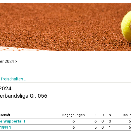
r 2024
>
freischalten ...
2024
erbandsliga Gr. 056
schaft
Begegnungen
S
U
N
Tab.P
r Wuppertal 1
6
6
0
0
6
1899 1
6
5
0
1
5