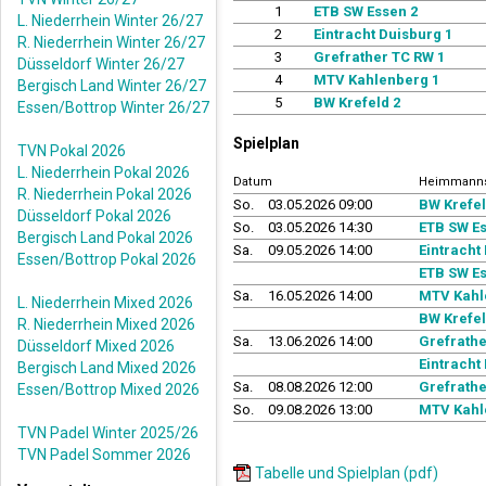
1
ETB SW Essen 2
L. Niederrhein Winter 26/27
2
Eintracht Duisburg 1
R. Niederrhein Winter 26/27
3
Grefrather TC RW 1
Düsseldorf Winter 26/27
4
MTV Kahlenberg 1
Bergisch Land Winter 26/27
5
BW Krefeld 2
Essen/Bottrop Winter 26/27
Spielplan
TVN Pokal 2026
L. Niederrhein Pokal 2026
Datum
Heimmanns
R. Niederrhein Pokal 2026
So.
03.05.2026 09:00
BW Krefel
Düsseldorf Pokal 2026
So.
03.05.2026 14:30
ETB SW Es
Bergisch Land Pokal 2026
Sa.
09.05.2026 14:00
Eintracht
Essen/Bottrop Pokal 2026
ETB SW Es
Sa.
16.05.2026 14:00
MTV Kahl
L. Niederrhein Mixed 2026
BW Krefel
R. Niederrhein Mixed 2026
Sa.
13.06.2026 14:00
Grefrathe
Düsseldorf Mixed 2026
Eintracht
Bergisch Land Mixed 2026
Sa.
08.08.2026 12:00
Grefrathe
Essen/Bottrop Mixed 2026
So.
09.08.2026 13:00
MTV Kahl
TVN Padel Winter 2025/26
TVN Padel Sommer 2026
Tabelle und Spielplan (pdf)