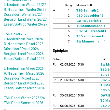
L. Niederrhein Winter 26/27
Rang
Mannschaft
R. Niederrhein Winter 26/27
1
TSG Benrath 2
Düsseldorf Winter 26/27
2
DSD Düsseldorf 2
Bergisch Land Winter 26/27
3
GWR Büderich 1
Essen/Bottrop Winter 26/27
4
TC Mannesmann 1
5
DSV 04 Lierenfeld 1
TVN Pokal 2026
6
TC Vennhausen 1
L. Niederrhein Pokal 2026
7
BW Mannesmann 1
R. Niederrhein Pokal 2026
Düsseldorf Pokal 2026
Spielplan
Bergisch Land Pokal 2026
Essen/Bottrop Pokal 2026
Datum
Heimm
Fr.
02.05.2025 15:30
BW M
L. Niederrhein Mixed 2026
TSG B
R. Niederrhein Mixed 2026
TC Ve
Düsseldorf Mixed 2026
Fr.
23.05.2025 15:30
DSV 04
Bergisch Land Mixed 2026
TC Ma
Essen/Bottrop Mixed 2026
DSD D
Fr.
30.05.2025 15:30
GWR B
TVN Padel Winter 2025/26
TC Ma
TVN Padel Sommer 2026
Fr.
06.06.2025 15:30
DSD D