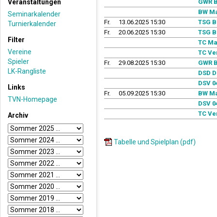
Veranstaltungen
GWR B
BW M
Seminarkalender
Fr.
13.06.2025 15:30
TSG B
Turnierkalender
Fr.
20.06.2025 15:30
TSG B
Filter
TC Ma
Vereine
TC Ve
Spieler
Fr.
29.08.2025 15:30
GWR B
LK-Rangliste
DSD D
DSV 04
Links
Fr.
05.09.2025 15:30
BW M
TVN-Homepage
DSV 04
TC Ve
Archiv
Tabelle und Spielplan (pdf)