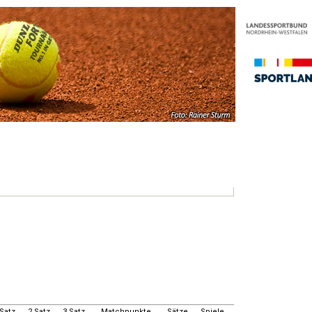
.Satz
2.Satz
3.Satz
Matchpunkte
Sätze
Spiele