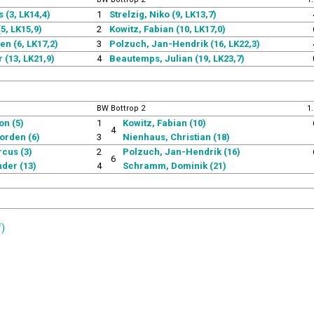
(3, LK14,4)
1
Strelzig, Niko (9, LK13,7)
5, LK15,9)
2
Kowitz, Fabian (10, LK17,0)
n (6, LK17,2)
3
Polzuch, Jan-Hendrik (16, LK22,3)
 (13, LK21,9)
4
Beautemps, Julian (19, LK23,7)
BW Bottrop 2
1
on (5)
1
Kowitz, Fabian (10)
4
orden (6)
3
Nienhaus, Christian (18)
cus (3)
2
Polzuch, Jan-Hendrik (16)
6
nder (13)
4
Schramm, Dominik (21)
f)