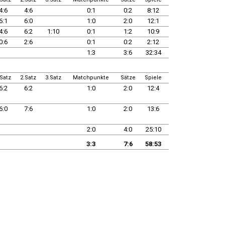
4:6
4:6
0:1
0:2
8:12
6:1
6:0
1:0
2:0
12:1
4:6
6:2
1:10
0:1
1:2
10:9
0:6
2:6
0:1
0:2
2:12
1:3
3:6
32:34
.Satz
2.Satz
3.Satz
Matchpunkte
Sätze
Spiele
6:2
6:2
1:0
2:0
12:4
6:0
7:6
1:0
2:0
13:6
2:0
4:0
25:10
3:3
7:6
58:53