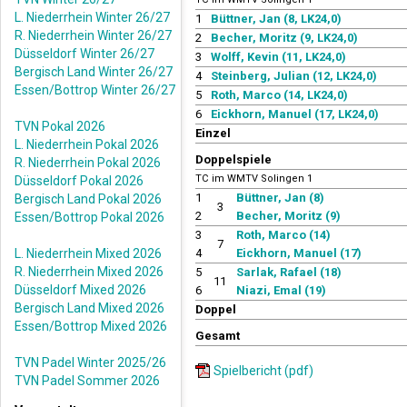
L. Niederrhein Winter 26/27
1
Büttner, Jan (8, LK24,0)
R. Niederrhein Winter 26/27
2
Becher, Moritz (9, LK24,0)
Düsseldorf Winter 26/27
3
Wolff, Kevin (11, LK24,0)
Bergisch Land Winter 26/27
4
Steinberg, Julian (12, LK24,0)
Essen/Bottrop Winter 26/27
5
Roth, Marco (14, LK24,0)
6
Eickhorn, Manuel (17, LK24,0)
TVN Pokal 2026
Einzel
L. Niederrhein Pokal 2026
Doppelspiele
R. Niederrhein Pokal 2026
TC im WMTV Solingen 1
Düsseldorf Pokal 2026
1
Büttner, Jan (8)
Bergisch Land Pokal 2026
3
2
Becher, Moritz (9)
Essen/Bottrop Pokal 2026
3
Roth, Marco (14)
7
L. Niederrhein Mixed 2026
4
Eickhorn, Manuel (17)
R. Niederrhein Mixed 2026
5
Sarlak, Rafael (18)
11
Düsseldorf Mixed 2026
6
Niazi, Emal (19)
Bergisch Land Mixed 2026
Doppel
Essen/Bottrop Mixed 2026
Gesamt
TVN Padel Winter 2025/26
Spielbericht (pdf)
TVN Padel Sommer 2026