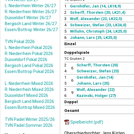
L. Niederrhein Winter 26/27
1
Gernhöfer, Jan (14, LK18,9)
R. Niederrhein Winter 26/27
2
Scherff, Thorsten (20, LK21,4)
Düsseldorf Winter 26/27
3
Wolf, Alexander (22, LK22,5)
Bergisch Land Winter 26/27
4
Schweizer, Stefan (23, LK24,0)
Essen/Bottrop Winter 26/27
5
Willuhn, Christoph (24, LK25,0)
6
Johann, Lars (25, LK25,0)
TVN Pokal 2026
Einzel
L. Niederrhein Pokal 2026
Doppelspiele
R. Niederrhein Pokal 2026
TC Gruiten 2
Düsseldorf Pokal 2026
2
Scherff, Thorsten (20)
Bergisch Land Pokal 2026
6
4
Schweizer, Stefan (23)
Essen/Bottrop Pokal 2026
1
Gernhöfer, Jan (14)
6
L. Niederrhein Mixed 2026
5
Johann, Lars (25)
R. Niederrhein Mixed 2026
3
Wolf, Alexander (22)
9
Düsseldorf Mixed 2026
6
Kazinski, Holger (27)
Bergisch Land Mixed 2026
Doppel
Essen/Bottrop Mixed 2026
Gesamt
TVN Padel Winter 2025/26
Spielbericht (pdf)
TVN Padel Sommer 2026
Oberschiedsrichter: Jens Kürten