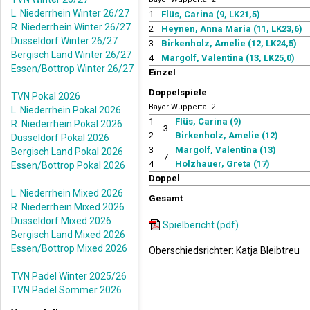
L. Niederrhein Winter 26/27
1
Flüs, Carina (9, LK21,5)
R. Niederrhein Winter 26/27
2
Heynen, Anna Maria (11, LK23,6)
Düsseldorf Winter 26/27
3
Birkenholz, Amelie (12, LK24,5)
Bergisch Land Winter 26/27
4
Margolf, Valentina (13, LK25,0)
Essen/Bottrop Winter 26/27
Einzel
Doppelspiele
TVN Pokal 2026
Bayer Wuppertal 2
L. Niederrhein Pokal 2026
1
Flüs, Carina (9)
R. Niederrhein Pokal 2026
3
2
Birkenholz, Amelie (12)
Düsseldorf Pokal 2026
3
Margolf, Valentina (13)
Bergisch Land Pokal 2026
7
4
Holzhauer, Greta (17)
Essen/Bottrop Pokal 2026
Doppel
L. Niederrhein Mixed 2026
Gesamt
R. Niederrhein Mixed 2026
Düsseldorf Mixed 2026
Spielbericht (pdf)
Bergisch Land Mixed 2026
Essen/Bottrop Mixed 2026
Oberschiedsrichter: Katja Bleibtreu
TVN Padel Winter 2025/26
TVN Padel Sommer 2026