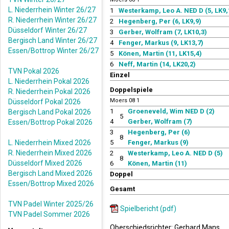
L. Niederrhein Winter 26/27
1
Westerkamp, Leo A. NED D (5, LK9,
R. Niederrhein Winter 26/27
2
Hegenberg, Per (6, LK9,9)
Düsseldorf Winter 26/27
3
Gerber, Wolfram (7, LK10,3)
Bergisch Land Winter 26/27
4
Fenger, Markus (9, LK13,7)
Essen/Bottrop Winter 26/27
5
Könen, Martin (11, LK15,4)
6
Neff, Martin (14, LK20,2)
TVN Pokal 2026
Einzel
L. Niederrhein Pokal 2026
Doppelspiele
R. Niederrhein Pokal 2026
Moers 08 1
Düsseldorf Pokal 2026
1
Groeneveld, Wim NED D (2)
Bergisch Land Pokal 2026
5
4
Gerber, Wolfram (7)
Essen/Bottrop Pokal 2026
3
Hegenberg, Per (6)
8
L. Niederrhein Mixed 2026
5
Fenger, Markus (9)
R. Niederrhein Mixed 2026
2
Westerkamp, Leo A. NED D (5)
8
Düsseldorf Mixed 2026
6
Könen, Martin (11)
Bergisch Land Mixed 2026
Doppel
Essen/Bottrop Mixed 2026
Gesamt
TVN Padel Winter 2025/26
Spielbericht (pdf)
TVN Padel Sommer 2026
Oberschiedsrichter: Gerhard Mans