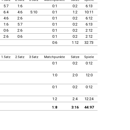
5:7
1:6
0:1
0:2
6:13
6:4
4:6
5:10
0:1
1:2
10:11
4:6
2:6
0:1
0:2
6:12
1:6
5:7
0:1
0:2
6:13
0:6
2:6
0:1
0:2
2:12
2:6
0:6
0:1
0:2
2:12
0:6
1:12
32:73
1.Satz
2.Satz
3.Satz
Matchpunkte
Sätze
Spiele
0:1
0:2
0:12
1:0
2:0
12:0
0:1
0:2
0:12
1:2
2:4
12:24
1:8
3:16
44:97