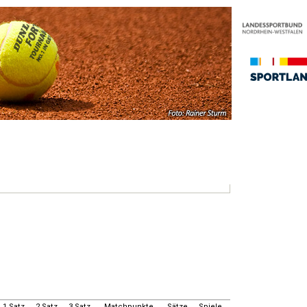
1.Satz
2.Satz
3.Satz
Matchpunkte
Sätze
Spiele