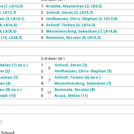
n (1, LK10,5)
1
Kratzke, Maximilian (2, LK9,5)
, LK12,7)
2
Schoof, Sören (3, LK10,7)
an (3, LK14,1)
3
Heithausen, Chris-Stephan (5, LK12,8)
4, LK16,4)
4
Schoof, Torben (6, LK14,2)
, LK25,0)
5
Wesselmecking, Sebastian (7, LK14,8)
(10, LK24,3)
6
Remmetz, Nicolas (8, LK15,3)
DJK Adler OB 1
tefan (1) (w.o.)
1
Schoof, Sören (3)
3
m (2)
2
Heithausen, Chris-Stephan (5)
astian (3)
3
Schoof, Torben (6) (w.o.)
7
en (4)
4
Wesselmecking, Sebastian (7)
n (8) (w.o.)
5
Remmetz, Nicolas (8)
11
toph (10)
6
Kraus, Stefan (11)
f)
: Schoof