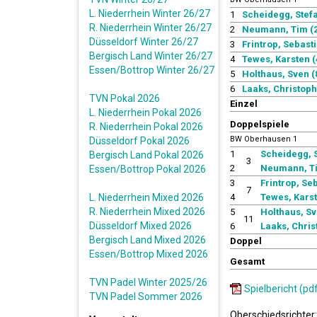
L. Niederrhein Winter 26/27
1
Scheidegg, Stefa
R. Niederrhein Winter 26/27
2
Neumann, Tim (2
Düsseldorf Winter 26/27
3
Frintrop, Sebasti
Bergisch Land Winter 26/27
4
Tewes, Karsten (
Essen/Bottrop Winter 26/27
5
Holthaus, Sven (8
6
Laaks, Christoph 
TVN Pokal 2026
Einzel
L. Niederrhein Pokal 2026
Doppelspiele
R. Niederrhein Pokal 2026
BW Oberhausen 1
Düsseldorf Pokal 2026
1
Scheidegg, S
Bergisch Land Pokal 2026
3
2
Neumann, Ti
Essen/Bottrop Pokal 2026
3
Frintrop, Seb
7
L. Niederrhein Mixed 2026
4
Tewes, Karst
R. Niederrhein Mixed 2026
5
Holthaus, Sve
11
Düsseldorf Mixed 2026
6
Laaks, Chris
Bergisch Land Mixed 2026
Doppel
Essen/Bottrop Mixed 2026
Gesamt
TVN Padel Winter 2025/26
Spielbericht (pd
TVN Padel Sommer 2026
Oberschiedsrichter