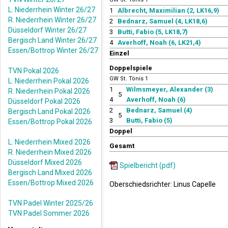
L. Niederrhein Winter 26/27
1
Albrecht, Maximilian (2, LK16,9)
R. Niederrhein Winter 26/27
2
Bednarz, Samuel (4, LK18,6)
Düsseldorf Winter 26/27
3
Butti, Fabio (5, LK18,7)
Bergisch Land Winter 26/27
4
Averhoff, Noah (6, LK21,4)
Essen/Bottrop Winter 26/27
Einzel
Doppelspiele
TVN Pokal 2026
GW St. Tönis 1
L. Niederrhein Pokal 2026
1
Wilmsmeyer, Alexander (3)
R. Niederrhein Pokal 2026
5
4
Averhoff, Noah (6)
Düsseldorf Pokal 2026
2
Bednarz, Samuel (4)
Bergisch Land Pokal 2026
5
3
Butti, Fabio (5)
Essen/Bottrop Pokal 2026
Doppel
L. Niederrhein Mixed 2026
Gesamt
R. Niederrhein Mixed 2026
Düsseldorf Mixed 2026
Spielbericht (pdf)
Bergisch Land Mixed 2026
Essen/Bottrop Mixed 2026
Oberschiedsrichter: Linus Capelle
TVN Padel Winter 2025/26
TVN Padel Sommer 2026