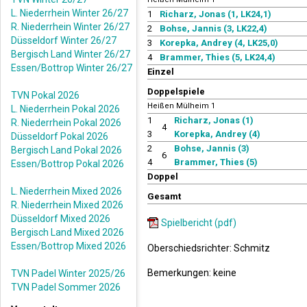
L. Niederrhein Winter 26/27
1
Richarz, Jonas (1, LK24,1)
R. Niederrhein Winter 26/27
2
Bohse, Jannis (3, LK22,4)
Düsseldorf Winter 26/27
3
Korepka, Andrey (4, LK25,0)
Bergisch Land Winter 26/27
4
Brammer, Thies (5, LK24,4)
Essen/Bottrop Winter 26/27
Einzel
Doppelspiele
TVN Pokal 2026
Heißen Mülheim 1
L. Niederrhein Pokal 2026
1
Richarz, Jonas (1)
R. Niederrhein Pokal 2026
4
3
Korepka, Andrey (4)
Düsseldorf Pokal 2026
2
Bohse, Jannis (3)
Bergisch Land Pokal 2026
6
4
Brammer, Thies (5)
Essen/Bottrop Pokal 2026
Doppel
L. Niederrhein Mixed 2026
Gesamt
R. Niederrhein Mixed 2026
Düsseldorf Mixed 2026
Spielbericht (pdf)
Bergisch Land Mixed 2026
Essen/Bottrop Mixed 2026
Oberschiedsrichter: Schmitz
Bemerkungen: keine
TVN Padel Winter 2025/26
TVN Padel Sommer 2026