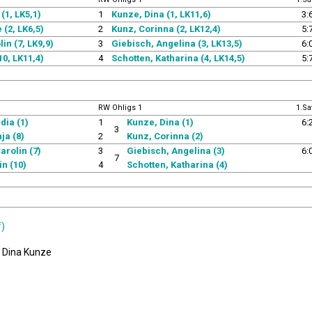
(1, LK5,1)
1
Kunze, Dina (1, LK11,6)
3:
 (2, LK6,5)
2
Kunz, Corinna (2, LK12,4)
5:
n (7, LK9,9)
3
Giebisch, Angelina (3, LK13,5)
6:
10, LK11,4)
4
Schotten, Katharina (4, LK14,5)
5:
RW Ohligs 1
1.Sa
dia (1)
1
Kunze, Dina (1)
6:
3
ja (8)
2
Kunz, Corinna (2)
rolin (7)
3
Giebisch, Angelina (3)
6:
7
in (10)
4
Schotten, Katharina (4)
f)
: Dina Kunze