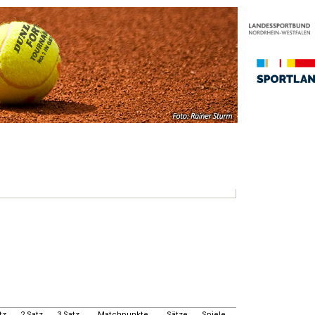
tz
2.Satz
3.Satz
Matchpunkte
Sätze
Spiele