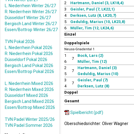
2
Hartmann, Daniel (3, LK18,4)
L. Niederrhein Winter 26/27
3
Geisler, Paul (7, LK22,1)
R. Niederrhein Winter 26/27
4
Derksen, Lutz (8, LK20,7)
Düsseldorf Winter 26/27
5
Geduldig, Marius (10, LK23,8)
Bergisch Land Winter 26/27
6
Müller, Tim (12, LK24,6)
Essen/Bottrop Winter 26/27
Einzel
TVN Pokal 2026
Doppelspiele
L. Niederrhein Pokal 2026
Neuss-Gnadental 1
R. Niederrhein Pokal 2026
1
Bock, Lars (2)
7
Düsseldorf Pokal 2026
6
Müller, Tim (12)
Bergisch Land Pokal 2026
2
Hartmann, Daniel (3)
7
Essen/Bottrop Pokal 2026
5
Geduldig, Marius (10)
3
Geisler, Paul (7)
7
L. Niederrhein Mixed 2026
4
Derksen, Lutz (8)
R. Niederrhein Mixed 2026
Doppel
Düsseldorf Mixed 2026
Gesamt
Bergisch Land Mixed 2026
Essen/Bottrop Mixed 2026
Spielbericht (pdf)
TVN Padel Winter 2025/26
Oberschiedsrichter: Oliver Wagner
TVN Padel Sommer 2026