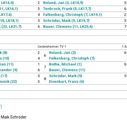
 LK14,0)
2
Roland, Jan (3, LK14,9)
5
11, LK14,1)
3
Tenbrock, Frank (5, LK17,7)
6
 LK17,6)
4
Falkenberg, Christoph (7, LK19,1)
2
18, LK18,1)
5
Schröder, Maik (9, LK19,7)
3
(22, LK21,7)
6
Bauer, Clemens (11, LK23,4)
7
Uedesheimer TV 1
1.S
k (8)
2
Roland, Jan (3)
6
6
 (10)
4
Falkenberg, Christoph (7)
ian (11)
1
Bothe, Michael (1)
6
7
xander (9)
6
Bauer, Clemens (11)
 (17)
5
Schröder, Maik (9)
5
8
minik (22)
3
Eisenbart, Franz (6)
f)
: Maik Schröder