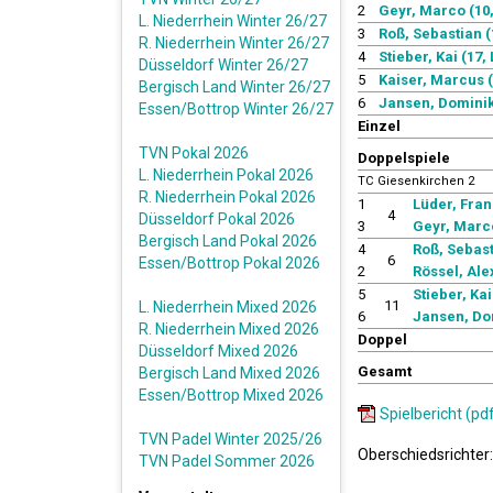
2
Geyr, Marco (10,
L. Niederrhein Winter 26/27
3
Roß, Sebastian (
R. Niederrhein Winter 26/27
4
Stieber, Kai (17,
Düsseldorf Winter 26/27
5
Kaiser, Marcus (
Bergisch Land Winter 26/27
6
Jansen, Dominik 
Essen/Bottrop Winter 26/27
Einzel
TVN Pokal 2026
Doppelspiele
L. Niederrhein Pokal 2026
TC Giesenkirchen 2
R. Niederrhein Pokal 2026
1
Lüder, Fran
4
Düsseldorf Pokal 2026
3
Geyr, Marco
Bergisch Land Pokal 2026
4
Roß, Sebast
6
Essen/Bottrop Pokal 2026
2
Rössel, Ale
5
Stieber, Kai
11
L. Niederrhein Mixed 2026
6
Jansen, Do
R. Niederrhein Mixed 2026
Doppel
Düsseldorf Mixed 2026
Gesamt
Bergisch Land Mixed 2026
Essen/Bottrop Mixed 2026
Spielbericht (pd
TVN Padel Winter 2025/26
Oberschiedsrichter
TVN Padel Sommer 2026