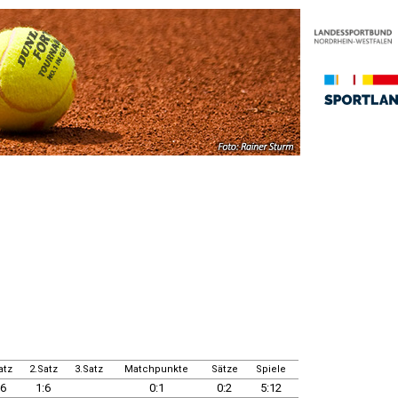
atz
2.Satz
3.Satz
Matchpunkte
Sätze
Spiele
:6
1:6
0:1
0:2
5:12