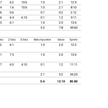
:7
6:2
10:6
1:0
2:1
12:9
:4
1:6
10:6
1:0
2:1
8:10
:6
0:6
0:1
0:2
2:12
:6
6:4
6:10
0:1
1:2
9:11
:5
6:1
1:0
2:0
13:6
3:3
7:8
49:60
atz
2.Satz
3.Satz
Matchpunkte
Sätze
Spiele
:2
6:1
1:0
2:0
12:3
:1
7:5
1:0
2:0
13:6
:7
6:3
4:10
0:1
1:2
11:11
2:1
5:2
36:20
5:4
12:10
85:80