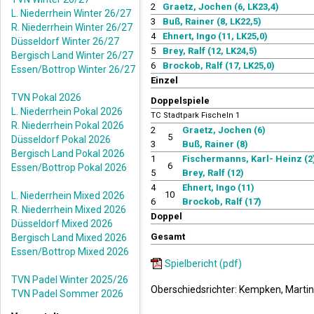
2
Graetz, Jochen (6, LK23,4)
L. Niederrhein Winter 26/27
3
Buß, Rainer (8, LK22,5)
R. Niederrhein Winter 26/27
4
Ehnert, Ingo (11, LK25,0)
Düsseldorf Winter 26/27
5
Brey, Ralf (12, LK24,5)
Bergisch Land Winter 26/27
6
Brockob, Ralf (17, LK25,0)
Essen/Bottrop Winter 26/27
Einzel
TVN Pokal 2026
Doppelspiele
L. Niederrhein Pokal 2026
TC Stadtpark Fischeln 1
R. Niederrhein Pokal 2026
2
Graetz, Jochen (6)
5
Düsseldorf Pokal 2026
3
Buß, Rainer (8)
Bergisch Land Pokal 2026
1
Fischermanns, Karl- Heinz (2
6
Essen/Bottrop Pokal 2026
5
Brey, Ralf (12)
4
Ehnert, Ingo (11)
10
L. Niederrhein Mixed 2026
6
Brockob, Ralf (17)
R. Niederrhein Mixed 2026
Doppel
Düsseldorf Mixed 2026
Gesamt
Bergisch Land Mixed 2026
Essen/Bottrop Mixed 2026
Spielbericht (pdf)
TVN Padel Winter 2025/26
Oberschiedsrichter: Kempken, Martin
TVN Padel Sommer 2026