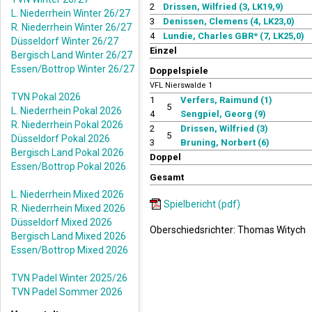
2
Drissen, Wilfried (3, LK19,9)
L. Niederrhein Winter 26/27
3
Denissen, Clemens (4, LK23,0)
R. Niederrhein Winter 26/27
4
Lundie, Charles GBR* (7, LK25,0)
Düsseldorf Winter 26/27
Einzel
Bergisch Land Winter 26/27
Essen/Bottrop Winter 26/27
Doppelspiele
VFL Nierswalde 1
TVN Pokal 2026
1
Verfers, Raimund (1)
5
L. Niederrhein Pokal 2026
4
Sengpiel, Georg (9)
R. Niederrhein Pokal 2026
2
Drissen, Wilfried (3)
5
Düsseldorf Pokal 2026
3
Bruning, Norbert (6)
Bergisch Land Pokal 2026
Doppel
Essen/Bottrop Pokal 2026
Gesamt
L. Niederrhein Mixed 2026
Spielbericht (pdf)
R. Niederrhein Mixed 2026
Düsseldorf Mixed 2026
Oberschiedsrichter: Thomas Witych
Bergisch Land Mixed 2026
Essen/Bottrop Mixed 2026
TVN Padel Winter 2025/26
TVN Padel Sommer 2026