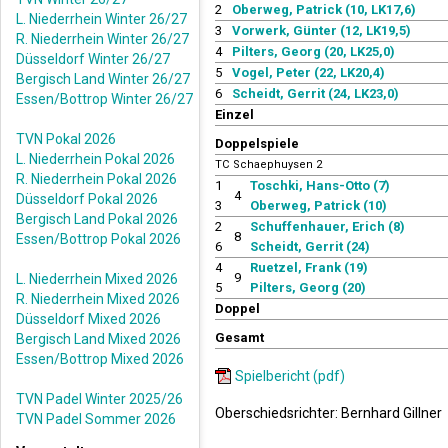
2
Oberweg, Patrick (10, LK17,6)
L. Niederrhein Winter 26/27
3
Vorwerk, Günter (12, LK19,5)
R. Niederrhein Winter 26/27
4
Pilters, Georg (20, LK25,0)
Düsseldorf Winter 26/27
5
Vogel, Peter (22, LK20,4)
Bergisch Land Winter 26/27
6
Scheidt, Gerrit (24, LK23,0)
Essen/Bottrop Winter 26/27
Einzel
TVN Pokal 2026
Doppelspiele
L. Niederrhein Pokal 2026
TC Schaephuysen 2
R. Niederrhein Pokal 2026
1
Toschki, Hans-Otto (7)
4
Düsseldorf Pokal 2026
3
Oberweg, Patrick (10)
Bergisch Land Pokal 2026
2
Schuffenhauer, Erich (8)
8
Essen/Bottrop Pokal 2026
6
Scheidt, Gerrit (24)
4
Ruetzel, Frank (19)
9
L. Niederrhein Mixed 2026
5
Pilters, Georg (20)
R. Niederrhein Mixed 2026
Doppel
Düsseldorf Mixed 2026
Gesamt
Bergisch Land Mixed 2026
Essen/Bottrop Mixed 2026
Spielbericht (pdf)
TVN Padel Winter 2025/26
Oberschiedsrichter: Bernhard Gillner
TVN Padel Sommer 2026