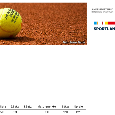
.Satz
2.Satz
3.Satz
Matchpunkte
Sätze
Spiele
6:0
6:3
1:0
2:0
12:3