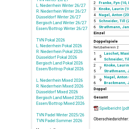
2
Franke, Fyn (10, 
L. Niederrhein Winter 26/27
3
Knoke, Laurin (1
R. Niederrhein Winter 26/27
4
Nagel, Anton (23
Düsseldorf Winter 26/27
5
Schneider, Till (
Bergisch Land Winter 26/27
6
Strathmann, Jan 
Essen/Bottrop Winter 26/27
Einzel
TVN Pokal 2026
Doppelspiele
L. Niederrhein Pokal 2026
Netzballverein 2
R. Niederrhein Pokal 2026
1
Laschet, Maxi
5
Düsseldorf Pokal 2026
4
Schneider, Til
Bergisch Land Pokal 2026
2
Knoke, Laurin
7
Essen/Bottrop Pokal 2026
5
Strathmann, J
3
Nagel, Anton 
9
L. Niederrhein Mixed 2026
6
Brackmann, J
R. Niederrhein Mixed 2026
Doppel
Düsseldorf Mixed 2026
Gesamt
Bergisch Land Mixed 2026
Essen/Bottrop Mixed 2026
Spielbericht (pd
TVN Padel Winter 2025/26
Oberschiedsrichter
TVN Padel Sommer 2026