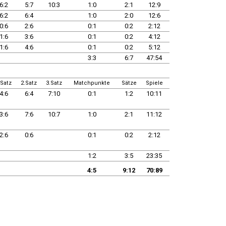
6:2
5:7
10:3
1:0
2:1
12:9
6:2
6:4
1:0
2:0
12:6
0:6
2:6
0:1
0:2
2:12
1:6
3:6
0:1
0:2
4:12
1:6
4:6
0:1
0:2
5:12
3:3
6:7
47:54
.Satz
2.Satz
3.Satz
Matchpunkte
Sätze
Spiele
4:6
6:4
7:10
0:1
1:2
10:11
3:6
7:6
10:7
1:0
2:1
11:12
2:6
0:6
0:1
0:2
2:12
1:2
3:5
23:35
4:5
9:12
70:89