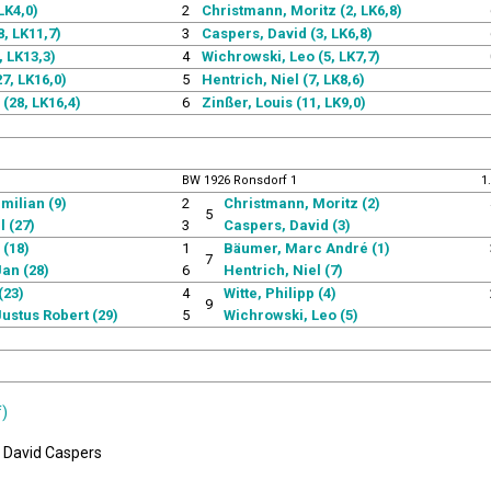
LK4,0)
2
Christmann, Moritz (2, LK6,8)
8, LK11,7)
3
Caspers, David (3, LK6,8)
, LK13,3)
4
Wichrowski, Leo (5, LK7,7)
27, LK16,0)
5
Hentrich, Niel (7, LK8,6)
(28, LK16,4)
6
Zinßer, Louis (11, LK9,0)
BW 1926 Ronsdorf 1
1
milian (9)
2
Christmann, Moritz (2)
5
l (27)
3
Caspers, David (3)
 (18)
1
Bäumer, Marc André (1)
7
an (28)
6
Hentrich, Niel (7)
(23)
4
Witte, Philipp (4)
9
ustus Robert (29)
5
Wichrowski, Leo (5)
f)
: David Caspers