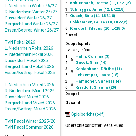
2
Kohlenbach, Dörthe (11, LK21,5)
L. Niederrhein Winter 26/27
3
Schreyger, Anne (12, LK22,8)
R. Niederrhein Winter 26/27
4
Gusek, Sina (14, LK24,0)
Düsseldorf Winter 26/27
5
Lohkemper, Laura (18, LK22,2)
Bergisch Land Winter 26/27
6
Kierdorf, Silvana (20, LK25,0)
Essen/Bottrop Winter 26/27
Einzel
TVN Pokal 2026
Doppelspiele
L. Niederrhein Pokal 2026
GW Langenfeld 1
R. Niederrhein Pokal 2026
1
Hahn, Corinna (3)
5
Düsseldorf Pokal 2026
4
Gusek, Sina (14)
Bergisch Land Pokal 2026
3
Kohlenbach, Dörthe (11)
8
Essen/Bottrop Pokal 2026
5
Lohkemper, Laura (18)
2
Hamacher, Vanessa (4)
8
L. Niederrhein Mixed 2026
6
Kierdorf, Silvana (20)
R. Niederrhein Mixed 2026
Doppel
Düsseldorf Mixed 2026
Gesamt
Bergisch Land Mixed 2026
Essen/Bottrop Mixed 2026
Spielbericht (pdf)
TVN Padel Winter 2025/26
Oberschiedsrichter: Vera Pues
TVN Padel Sommer 2026