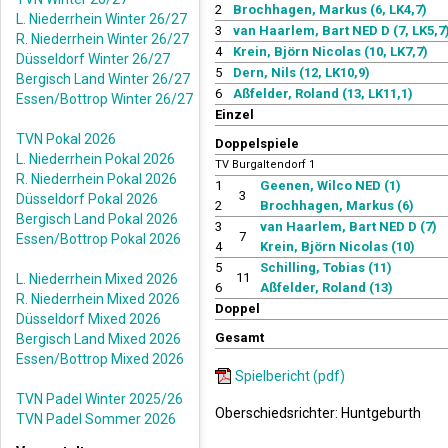
2
Brochhagen, Markus (6, LK4,7)
L. Niederrhein Winter 26/27
3
van Haarlem, Bart NED D (7, LK5,7
R. Niederrhein Winter 26/27
4
Krein, Björn Nicolas (10, LK7,7)
Düsseldorf Winter 26/27
5
Dern, Nils (12, LK10,9)
Bergisch Land Winter 26/27
6
Aßfelder, Roland (13, LK11,1)
Essen/Bottrop Winter 26/27
Einzel
TVN Pokal 2026
Doppelspiele
L. Niederrhein Pokal 2026
TV Burgaltendorf 1
R. Niederrhein Pokal 2026
1
Geenen, Wilco NED (1)
3
Düsseldorf Pokal 2026
2
Brochhagen, Markus (6)
Bergisch Land Pokal 2026
3
van Haarlem, Bart NED D (7)
7
Essen/Bottrop Pokal 2026
4
Krein, Björn Nicolas (10)
5
Schilling, Tobias (11)
11
L. Niederrhein Mixed 2026
6
Aßfelder, Roland (13)
R. Niederrhein Mixed 2026
Doppel
Düsseldorf Mixed 2026
Gesamt
Bergisch Land Mixed 2026
Essen/Bottrop Mixed 2026
Spielbericht (pdf)
TVN Padel Winter 2025/26
Oberschiedsrichter: Huntgeburth
TVN Padel Sommer 2026