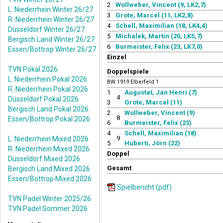
2
Wollweber, Vincent (9, LK2,7)
L. Niederrhein Winter 26/27
3
Grote, Marcel (11, LK2,8)
R. Niederrhein Winter 26/27
4
Schell, Maximilian (18, LK4,4)
Düsseldorf Winter 26/27
5
Michalek, Martin (20, LK5,7)
Bergisch Land Winter 26/27
6
Burmeister, Felix (23, LK7,0)
Essen/Bottrop Winter 26/27
Einzel
TVN Pokal 2026
Doppelspiele
L. Niederrhein Pokal 2026
BW 1919 Elberfeld 1
R. Niederrhein Pokal 2026
1
Augustat, Jan Henri (7)
4
Düsseldorf Pokal 2026
3
Grote, Marcel (11)
Bergisch Land Pokal 2026
2
Wollweber, Vincent (9)
8
Essen/Bottrop Pokal 2026
6
Burmeister, Felix (23)
4
Schell, Maximilian (18)
9
L. Niederrhein Mixed 2026
5
Huberti, Jörn (22)
R. Niederrhein Mixed 2026
Doppel
Düsseldorf Mixed 2026
Gesamt
Bergisch Land Mixed 2026
Essen/Bottrop Mixed 2026
Spielbericht (pdf)
TVN Padel Winter 2025/26
TVN Padel Sommer 2026