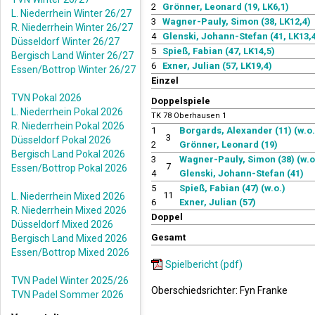
2
Grönner, Leonard (19, LK6,1)
L. Niederrhein Winter 26/27
3
Wagner-Pauly, Simon (38, LK12,4)
R. Niederrhein Winter 26/27
4
Glenski, Johann-Stefan (41, LK13,
Düsseldorf Winter 26/27
5
Spieß, Fabian (47, LK14,5)
Bergisch Land Winter 26/27
6
Exner, Julian (57, LK19,4)
Essen/Bottrop Winter 26/27
Einzel
TVN Pokal 2026
Doppelspiele
L. Niederrhein Pokal 2026
TK 78 Oberhausen 1
R. Niederrhein Pokal 2026
1
Borgards, Alexander (11) (w.o.
3
Düsseldorf Pokal 2026
2
Grönner, Leonard (19)
Bergisch Land Pokal 2026
3
Wagner-Pauly, Simon (38) (w.o
7
Essen/Bottrop Pokal 2026
4
Glenski, Johann-Stefan (41)
5
Spieß, Fabian (47) (w.o.)
11
L. Niederrhein Mixed 2026
6
Exner, Julian (57)
R. Niederrhein Mixed 2026
Doppel
Düsseldorf Mixed 2026
Gesamt
Bergisch Land Mixed 2026
Essen/Bottrop Mixed 2026
Spielbericht (pdf)
TVN Padel Winter 2025/26
Oberschiedsrichter: Fyn Franke
TVN Padel Sommer 2026