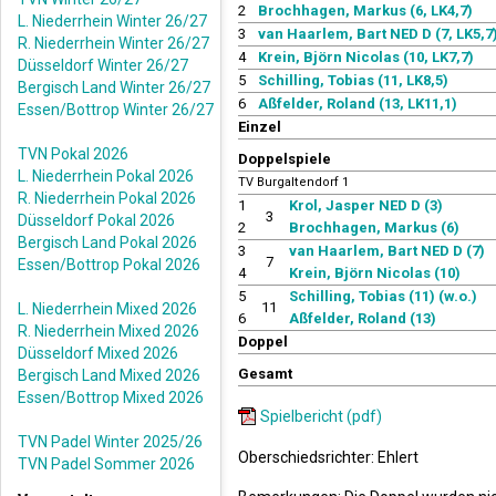
2
Brochhagen, Markus (6, LK4,7)
L. Niederrhein Winter 26/27
3
van Haarlem, Bart NED D (7, LK5,7
R. Niederrhein Winter 26/27
4
Krein, Björn Nicolas (10, LK7,7)
Düsseldorf Winter 26/27
5
Schilling, Tobias (11, LK8,5)
Bergisch Land Winter 26/27
6
Aßfelder, Roland (13, LK11,1)
Essen/Bottrop Winter 26/27
Einzel
TVN Pokal 2026
Doppelspiele
L. Niederrhein Pokal 2026
TV Burgaltendorf 1
R. Niederrhein Pokal 2026
1
Krol, Jasper NED D (3)
3
Düsseldorf Pokal 2026
2
Brochhagen, Markus (6)
Bergisch Land Pokal 2026
3
van Haarlem, Bart NED D (7)
7
Essen/Bottrop Pokal 2026
4
Krein, Björn Nicolas (10)
5
Schilling, Tobias (11) (w.o.)
11
L. Niederrhein Mixed 2026
6
Aßfelder, Roland (13)
R. Niederrhein Mixed 2026
Doppel
Düsseldorf Mixed 2026
Gesamt
Bergisch Land Mixed 2026
Essen/Bottrop Mixed 2026
Spielbericht (pdf)
TVN Padel Winter 2025/26
Oberschiedsrichter: Ehlert
TVN Padel Sommer 2026