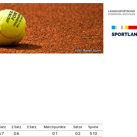
Satz
2.Satz
3.Satz
Matchpunkte
Sätze
Spiele
5:7
0:6
0:1
0:2
5:13