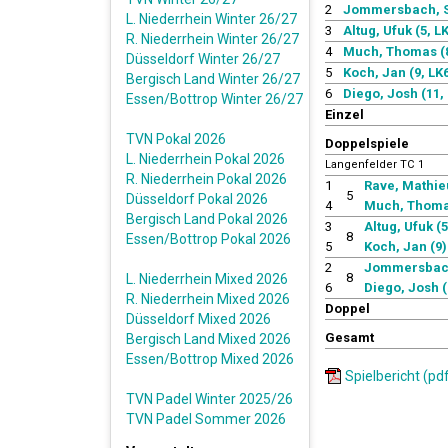
2
Jommersbach, St
L. Niederrhein Winter 26/27
3
Altug, Ufuk (5, L
R. Niederrhein Winter 26/27
4
Much, Thomas (8
Düsseldorf Winter 26/27
5
Koch, Jan (9, LK6
Bergisch Land Winter 26/27
6
Diego, Josh (11, 
Essen/Bottrop Winter 26/27
Einzel
TVN Pokal 2026
Doppelspiele
L. Niederrhein Pokal 2026
Langenfelder TC 1
R. Niederrhein Pokal 2026
1
Rave, Mathie
5
Düsseldorf Pokal 2026
4
Much, Thoma
Bergisch Land Pokal 2026
3
Altug, Ufuk (5
8
Essen/Bottrop Pokal 2026
5
Koch, Jan (9)
2
Jommersbach,
8
L. Niederrhein Mixed 2026
6
Diego, Josh (
R. Niederrhein Mixed 2026
Doppel
Düsseldorf Mixed 2026
Gesamt
Bergisch Land Mixed 2026
Essen/Bottrop Mixed 2026
Spielbericht (pd
TVN Padel Winter 2025/26
TVN Padel Sommer 2026