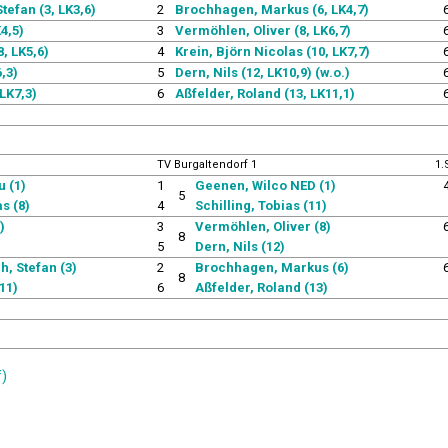
efan (3, LK3,6)
2
Brochhagen, Markus (6, LK4,7)
K4,5)
3
Vermöhlen, Oliver (8, LK6,7)
, LK5,6)
4
Krein, Björn Nicolas (10, LK7,7)
,3)
5
Dern, Nils (12, LK10,9) (w.o.)
LK7,3)
6
Aßfelder, Roland (13, LK11,1)
TV Burgaltendorf 1
1.
u (1)
1
Geenen, Wilco NED (1)
5
s (8)
4
Schilling, Tobias (11)
)
3
Vermöhlen, Oliver (8)
8
5
Dern, Nils (12)
 Stefan (3)
2
Brochhagen, Markus (6)
8
11)
6
Aßfelder, Roland (13)
f)