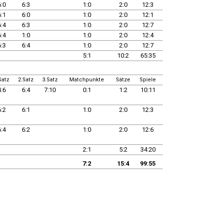
6:0
6:3
1:0
2:0
12:3
6:1
6:0
1:0
2:0
12:1
6:4
6:3
1:0
2:0
12:7
6:4
1:0
1:0
2:0
12:4
6:3
6:4
1:0
2:0
12:7
5:1
10:2
65:35
Satz
2.Satz
3.Satz
Matchpunkte
Sätze
Spiele
4:6
6:4
7:10
0:1
1:2
10:11
6:2
6:1
1:0
2:0
12:3
6:4
6:2
1:0
2:0
12:6
2:1
5:2
34:20
7:2
15:4
99:55