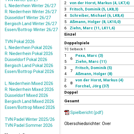
2
von der Horst, Markus (4, LK7,6)
L. Niederrhein Winter 26/27
3
Fritsch, Dominik (5, LK8,3)
R. Niederrhein Winter 26/27
4
Schreiber, Michael (6, LK8,4)
Düsseldorf Winter 26/27
5
Aßmann, Holger (8, LK10,0)
Bergisch Land Winter 26/27
6
Ziehn, Marc (11, LK11,6)
Essen/Bottrop Winter 26/27
Einzel
TVN Pokal 2026
Doppelspiele
L. Niederrhein Pokal 2026
TC Selbeck 1
R. Niederrhein Pokal 2026
1
Pexa, Marc (3)
6
Düsseldorf Pokal 2026
5
Ziehn, Marc (11)
Bergisch Land Pokal 2026
3
Fritsch, Dominik (5)
7
Essen/Bottrop Pokal 2026
4
Aßmann, Holger (8)
2
von der Horst, Markus (4)
8
L. Niederrhein Mixed 2026
6
Forchel, Jörg (37)
R. Niederrhein Mixed 2026
Doppel
Düsseldorf Mixed 2026
Gesamt
Bergisch Land Mixed 2026
Essen/Bottrop Mixed 2026
Spielbericht (pdf)
TVN Padel Winter 2025/26
Oberschiedsrichter: Over
TVN Padel Sommer 2026