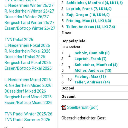
2
Schleicher, Manfred (4, LK11,6)
L. Niederrhein Winter 26/27
3
Leprich, Frank (7, LK14,0)
R. Niederrhein Winter 26/27
4
Zajt, Gregor (10, LK16,0)
Düsseldorf Winter 26/27
5
Frieling, Max (11, LK16,3)
Bergisch Land Winter 26/27
6
Teller, Andreas (14, LK17,4)
Essen/Bottrop Winter 26/27
Einzel
TVN Pokal 2026
Doppelspiele
L. Niederrhein Pokal 2026
CTC Krefeld 1
R. Niederrhein Pokal 2026
1
Scholz, Dominik (3)
4
Düsseldorf Pokal 2026
3
Leprich, Frank (7)
Bergisch Land Pokal 2026
2
Schleicher, Manfred (4)
7
Essen/Bottrop Pokal 2026
5
Möller, Andreas (13)
4
Frieling, Max (11)
10
L. Niederrhein Mixed 2026
6
Teller, Andreas (14)
R. Niederrhein Mixed 2026
Doppel
Düsseldorf Mixed 2026
Gesamt
Bergisch Land Mixed 2026
Essen/Bottrop Mixed 2026
Spielbericht (pdf)
TVN Padel Winter 2025/26
Oberschiedsrichter: Best
TVN Padel Sommer 2026