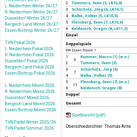
2
Tümmers, Sven (3, LK10,0)
L. Niederrhein Winter 26/27
3
Schürholz, Jörg (4, LK10,1)
R. Niederrhein Winter 26/27
4
Balke, Volker (5, LK10,5)
Düsseldorf Winter 26/27
5
Flensberg, Sven (7, LK10,6)
Bergisch Land Winter 26/27
6
Keldenich, Gregor (8, LK11,2)
Essen/Bottrop Winter 26/27
Einzel
TVN Pokal 2026
Doppelspiele
L. Niederrhein Pokal 2026
RW Essen-Steele 1
R. Niederrhein Pokal 2026
1
Kummer, Marco (1) (w.o.)
3
Düsseldorf Pokal 2026
2
Tümmers, Sven (3)
Bergisch Land Pokal 2026
3
Schürholz, Jörg (4)
7
Essen/Bottrop Pokal 2026
4
Balke, Volker (5)
5
Flensberg, Sven (7) (w.o.)
11
L. Niederrhein Mixed 2026
6
Keldenich, Gregor (8)
R. Niederrhein Mixed 2026
Doppel
Düsseldorf Mixed 2026
Gesamt
Bergisch Land Mixed 2026
Essen/Bottrop Mixed 2026
Spielbericht (pdf)
TVN Padel Winter 2025/26
Oberschiedsrichter: Thomas Ante
TVN Padel Sommer 2026