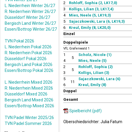
2
Rohloff, Sophia (2, LK17,0)
L. Niederrhein Winter 26/27
3
Kolligs, Lilian (3, LK17,4)
R. Niederrhein Winter 26/27
4
Mies, Neele (5, LK19,3)
Düsseldorf Winter 26/27
5
Sajaczkowski, Lara (6, LK19,3)
Bergisch Land Winter 26/27
6
Kreul, Emily (8, LK20,0)
Essen/Bottrop Winter 26/27
Einzel
TVN Pokal 2026
Doppelspiele
L. Niederrhein Pokal 2026
VfL Grafenwald 1
R. Niederrhein Pokal 2026
1
Scholz, Nicole (1)
5
Düsseldorf Pokal 2026
4
Mies, Neele (5)
Bergisch Land Pokal 2026
2
Rohloff, Sophia (2)
5
Essen/Bottrop Pokal 2026
3
Kolligs, Lilian (3)
5
Sajaczkowski, Lara (6)
11
L. Niederrhein Mixed 2026
6
Kreul, Emily (8)
R. Niederrhein Mixed 2026
Doppel
Düsseldorf Mixed 2026
Gesamt
Bergisch Land Mixed 2026
Essen/Bottrop Mixed 2026
Spielbericht (pdf)
TVN Padel Winter 2025/26
Oberschiedsrichter: Julia Fatum
TVN Padel Sommer 2026