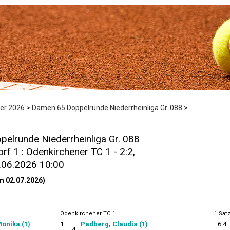
r 2026
>
Damen 65 Doppelrunde Niederrheinliga Gr. 088
>
elrunde Niederrheinliga Gr. 088
rf 1 : Odenkirchener TC 1 - 2:2,
5.06.2026 10:00
m 02.07.2026)
Odenkirchener TC 1
1.Sat
Monika (1)
1
Padberg, Claudia (1)
6:4
4