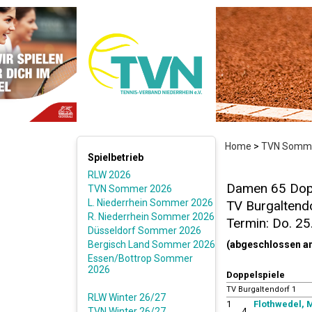
Home
>
TVN Somme
Spielbetrieb
RLW 2026
Damen 65 Dopp
TVN Sommer 2026
L. Niederrhein Sommer 2026
TV Burgaltendo
R. Niederrhein Sommer 2026
Termin: Do. 2
Düsseldorf Sommer 2026
Bergisch Land Sommer 2026
(abgeschlossen a
Essen/Bottrop Sommer
2026
Doppelspiele
TV Burgaltendorf 1
RLW Winter 26/27
1
Flothwedel, 
TVN Winter 26/27
4