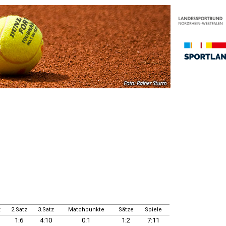
z
2.Satz
3.Satz
Matchpunkte
Sätze
Spiele
1:6
4:10
0:1
1:2
7:11