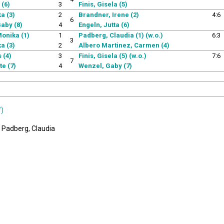
 (6)
3
Finis, Gisela (5)
a (3)
2
Brandner, Irene (2)
4:6
6
aby (8)
4
Engeln, Jutta (6)
Monika (1)
1
Padberg, Claudia (1) (w.o.)
6:3
3
a (3)
2
Albero Martinez, Carmen (4)
 (4)
3
Finis, Gisela (5) (w.o.)
7:6
7
te (7)
4
Wenzel, Gaby (7)
f)
 Padberg, Claudia