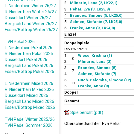
2
Mlinaric, Lana (2, LK22,1)
L. Niederrhein Winter 26/27
3
Pehar, Eva (3, LK23,8)
R. Niederrhein Winter 26/27
4
Brandes, Simone (5, LK25,0)
Düsseldorf Winter 26/27
5
Salmen, Stefanie (7, LK25,0)
Bergisch Land Winter 26/27
6
Franke, Anne (9, LK24,8)
Essen/Bottrop Winter 26/27
Einzel
TVN Pokal 2026
Doppelspiele
L. Niederrhein Pokal 2026
ESV BW 1926 1
R. Niederrhein Pokal 2026
1
Wiese, Kristina (1)
3
Düsseldorf Pokal 2026
2
Mlinaric, Lana (2)
Bergisch Land Pokal 2026
3
Brandes, Simone (5)
7
Essen/Bottrop Pokal 2026
4
Salmen, Stefanie (7)
6
Buch-Palomba, Simone (12)
11
L. Niederrhein Mixed 2026
5
Franke, Anne (9)
R. Niederrhein Mixed 2026
Doppel
Düsseldorf Mixed 2026
Gesamt
Bergisch Land Mixed 2026
Essen/Bottrop Mixed 2026
Spielbericht (pdf)
TVN Padel Winter 2025/26
Oberschiedsrichter: Eva Pehar
TVN Padel Sommer 2026