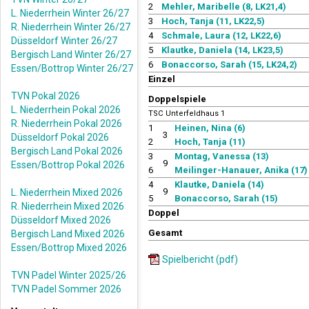
2
Mehler, Maribelle (8, LK21,4)
L. Niederrhein Winter 26/27
3
Hoch, Tanja (11, LK22,5)
R. Niederrhein Winter 26/27
4
Schmale, Laura (12, LK22,6)
Düsseldorf Winter 26/27
5
Klautke, Daniela (14, LK23,5)
Bergisch Land Winter 26/27
6
Bonaccorso, Sarah (15, LK24,2)
Essen/Bottrop Winter 26/27
Einzel
TVN Pokal 2026
Doppelspiele
L. Niederrhein Pokal 2026
TSC Unterfeldhaus 1
R. Niederrhein Pokal 2026
1
Heinen, Nina (6)
3
Düsseldorf Pokal 2026
2
Hoch, Tanja (11)
Bergisch Land Pokal 2026
3
Montag, Vanessa (13)
9
Essen/Bottrop Pokal 2026
6
Meilinger-Hanauer, Anika (17)
4
Klautke, Daniela (14)
9
L. Niederrhein Mixed 2026
5
Bonaccorso, Sarah (15)
R. Niederrhein Mixed 2026
Doppel
Düsseldorf Mixed 2026
Gesamt
Bergisch Land Mixed 2026
Essen/Bottrop Mixed 2026
Spielbericht (pdf)
TVN Padel Winter 2025/26
TVN Padel Sommer 2026