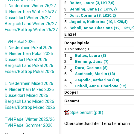
2
Baltes, Laura (3, LK17,0)
L. Niederrhein Winter 26/27
3
Benning, Jana (7, LK19,2)
R. Niederrhein Winter 26/27
4
Dura, Corinna (8, LK20,2)
Düsseldorf Winter 26/27
5
Jagodic, Katharina (10, LK20,4)
Bergisch Land Winter 26/27
6
Scholl, Anne-Charlotte (12, LK21,6
Essen/Bottrop Winter 26/27
Einzel
TVN Pokal 2026
Doppelspiele
L. Niederrhein Pokal 2026
TC Mehrhoog 1
R. Niederrhein Pokal 2026
1
Baltes, Laura (3)
3
Düsseldorf Pokal 2026
2
Benning, Jana (7)
Bergisch Land Pokal 2026
3
Dura, Corinna (8)
9
Essen/Bottrop Pokal 2026
6
Santroch, Merlin (13)
4
Jagodic, Katharina (10)
9
L. Niederrhein Mixed 2026
5
Scholl, Anne-Charlotte (12)
R. Niederrhein Mixed 2026
Doppel
Düsseldorf Mixed 2026
Gesamt
Bergisch Land Mixed 2026
Essen/Bottrop Mixed 2026
Spielbericht (pdf)
TVN Padel Winter 2025/26
Oberschiedsrichter: Lena Lehmann
TVN Padel Sommer 2026