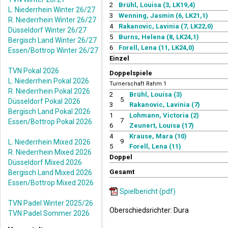
2
Brühl, Louisa (3, LK19,4)
L. Niederrhein Winter 26/27
3
Wenning, Jasmin (6, LK21,1)
R. Niederrhein Winter 26/27
4
Rakanovic, Lavinia (7, LK22,0)
Düsseldorf Winter 26/27
5
Burns, Helena (8, LK24,1)
Bergisch Land Winter 26/27
6
Forell, Lena (11, LK24,0)
Essen/Bottrop Winter 26/27
Einzel
TVN Pokal 2026
Doppelspiele
L. Niederrhein Pokal 2026
Turnerschaft Rahm 1
R. Niederrhein Pokal 2026
2
Brühl, Louisa (3)
5
Düsseldorf Pokal 2026
3
Rakanovic, Lavinia (7)
Bergisch Land Pokal 2026
1
Lohmann, Victoria (2)
7
Essen/Bottrop Pokal 2026
6
Zeunert, Louisa (17)
4
Krause, Mara (10)
9
L. Niederrhein Mixed 2026
5
Forell, Lena (11)
R. Niederrhein Mixed 2026
Doppel
Düsseldorf Mixed 2026
Gesamt
Bergisch Land Mixed 2026
Essen/Bottrop Mixed 2026
Spielbericht (pdf)
TVN Padel Winter 2025/26
Oberschiedsrichter: Dura
TVN Padel Sommer 2026