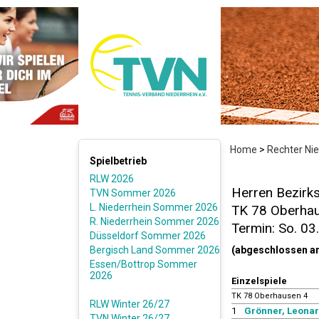
Home
>
Rechter Ni
Spielbetrieb
RLW 2026
Herren Bezirks
TVN Sommer 2026
L. Niederrhein Sommer 2026
TK 78 Oberhaus
R. Niederrhein Sommer 2026
Termin: So. 03
Düsseldorf Sommer 2026
Bergisch Land Sommer 2026
(abgeschlossen a
Essen/Bottrop Sommer
2026
Einzelspiele
TK 78 Oberhausen 4
RLW Winter 26/27
1
Grönner, Leonard
TVN Winter 26/27