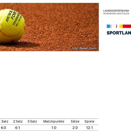
1.Satz
2.Satz
3.Satz
Matchpunkte
Sätze
Spiele
6:0
6:1
1:0
2:0
12:1