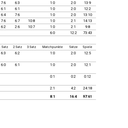
7:6
6:3
1:0
2:0
13:9
6:1
6:1
1:0
2:0
12:2
6:4
7:6
1:0
2:0
13:10
7:6
6:7
10:8
1:0
2:1
14:13
6:2
2:6
10:7
1:0
2:1
9:8
6:0
12:2
73:43
1.Satz
2.Satz
3.Satz
Matchpunkte
Sätze
Spiele
6:3
6:2
1:0
2:0
12:5
6:0
6:1
1:0
2:0
12:1
0:1
0:2
0:12
2:1
4:2
24:18
8:1
16:4
97:61