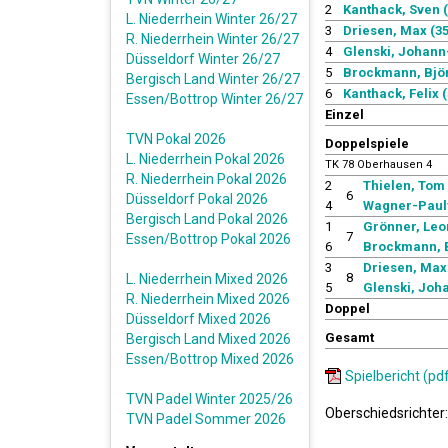
2
Kanthack, Sven (
L. Niederrhein Winter 26/27
3
Driesen, Max (35
R. Niederrhein Winter 26/27
4
Glenski, Johann-
Düsseldorf Winter 26/27
5
Brockmann, Björn
Bergisch Land Winter 26/27
6
Kanthack, Felix (
Essen/Bottrop Winter 26/27
Einzel
TVN Pokal 2026
Doppelspiele
L. Niederrhein Pokal 2026
TK 78 Oberhausen 4
R. Niederrhein Pokal 2026
2
Thielen, Tom 
6
Düsseldorf Pokal 2026
4
Wagner-Pauly
Bergisch Land Pokal 2026
1
Grönner, Leo
7
Essen/Bottrop Pokal 2026
6
Brockmann, B
3
Driesen, Max 
8
L. Niederrhein Mixed 2026
5
Glenski, Joh
R. Niederrhein Mixed 2026
Doppel
Düsseldorf Mixed 2026
Gesamt
Bergisch Land Mixed 2026
Essen/Bottrop Mixed 2026
Spielbericht (pd
TVN Padel Winter 2025/26
Oberschiedsrichter
TVN Padel Sommer 2026