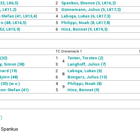
22, LK6,5)
2
Spankus, Etienne (3, LK16,2)
, LK11,2)
3
Günnemann, Julius (5, LK17,3)
Stefan (41, LK13,4)
4
Laboga, Lukas (6, LK17,3)
 (48, LK14,5)
5
Philippi, Noah (8, LK17,8)
52, LK15,9)
6
Hinz, Bennet (9, LK19,3)
TC Drevenack 1
(32)
1
Tenter, Torsten (2)
4
, Simon (38)
3
Langhoff, Julius (7)
nard (19)
2
Laboga, Lukas (6)
8
jörn (48)
6
Bongers, Julius (13)
(35) (w.o.)
4
Philippi, Noah (8)
9
ann-Stefan (41)
5
Hinz, Bennet (9)
f)
: Spankus