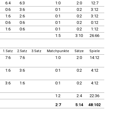
6:4
6:3
1:0
2:0
12:7
0:6
3:6
0:1
0:2
3:12
1:6
2:6
0:1
0:2
3:12
0:6
0:6
0:1
0:2
0:12
1:6
0:6
0:1
0:2
1:12
1:5
3:10
26:66
1.Satz
2.Satz
3.Satz
Matchpunkte
Sätze
Spiele
7:6
7:6
1:0
2:0
14:12
1:6
3:6
0:1
0:2
4:12
3:6
1:6
0:1
0:2
4:12
1:2
2:4
22:36
2:7
5:14
48:102