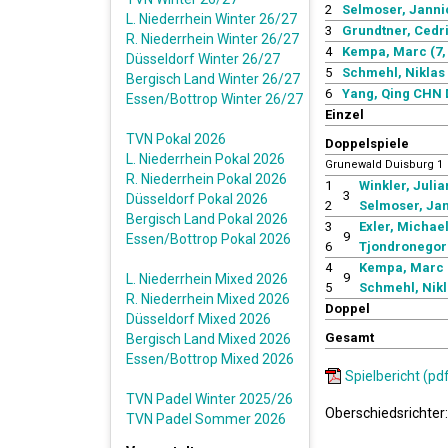
2
Selmoser, Jannic
L. Niederrhein Winter 26/27
3
Grundtner, Cedri
R. Niederrhein Winter 26/27
4
Kempa, Marc (7, 
Düsseldorf Winter 26/27
5
Schmehl, Niklas 
Bergisch Land Winter 26/27
6
Yang, Qing CHN D
Essen/Bottrop Winter 26/27
Einzel
TVN Pokal 2026
Doppelspiele
L. Niederrhein Pokal 2026
Grunewald Duisburg 1
R. Niederrhein Pokal 2026
1
Winkler, Julia
3
Düsseldorf Pokal 2026
2
Selmoser, Jan
Bergisch Land Pokal 2026
3
Exler, Michael
9
Essen/Bottrop Pokal 2026
6
Tjondronegoro
4
Kempa, Marc 
9
L. Niederrhein Mixed 2026
5
Schmehl, Nikl
R. Niederrhein Mixed 2026
Doppel
Düsseldorf Mixed 2026
Gesamt
Bergisch Land Mixed 2026
Essen/Bottrop Mixed 2026
Spielbericht (pd
TVN Padel Winter 2025/26
Oberschiedsrichter:
TVN Padel Sommer 2026