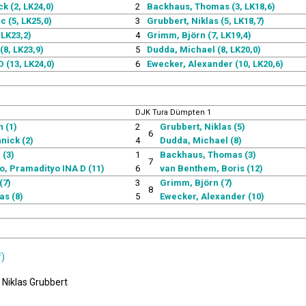
k (2, LK24,0)
2
Backhaus, Thomas (3, LK18,6)
c (5, LK25,0)
3
Grubbert, Niklas (5, LK18,7)
LK23,2)
4
Grimm, Björn (7, LK19,4)
(8, LK23,9)
5
Dudda, Michael (8, LK20,0)
 (13, LK24,0)
6
Ewecker, Alexander (10, LK20,6)
DJK Tura Dümpten 1
n (1)
2
Grubbert, Niklas (5)
6
nick (2)
4
Dudda, Michael (8)
 (3)
1
Backhaus, Thomas (3)
7
, Pramadityo INA D (11)
6
van Benthem, Boris (12)
(7)
3
Grimm, Björn (7)
8
as (8)
5
Ewecker, Alexander (10)
f)
 Niklas Grubbert