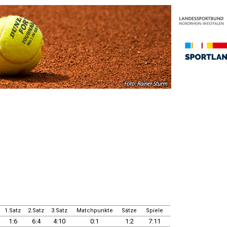
1.Satz
2.Satz
3.Satz
Matchpunkte
Sätze
Spiele
1:6
6:4
4:10
0:1
1:2
7:11