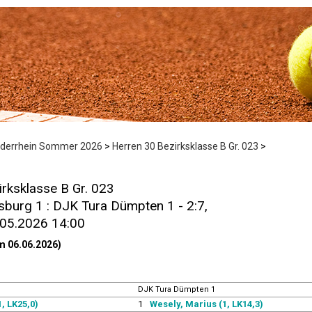
ederrhein Sommer 2026
>
Herren 30 Bezirksklasse B Gr. 023
>
rksklasse B Gr. 023
burg 1 : DJK Tura Dümpten 1 - 2:7,
.05.2026 14:00
m 06.06.2026)
DJK Tura Dümpten 1
1, LK25,0)
1
Wesely, Marius (1, LK14,3)