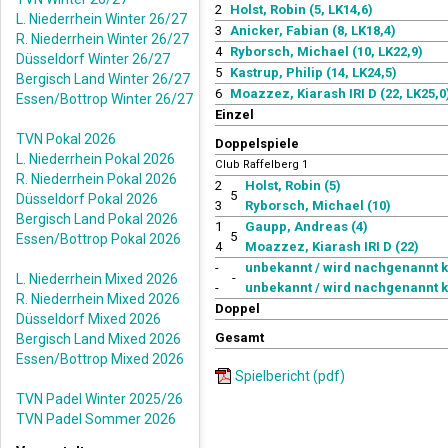
2
Holst, Robin (5, LK14,6)
L. Niederrhein Winter 26/27
3
Anicker, Fabian (8, LK18,4)
R. Niederrhein Winter 26/27
4
Ryborsch, Michael (10, LK22,9)
Düsseldorf Winter 26/27
5
Kastrup, Philip (14, LK24,5)
Bergisch Land Winter 26/27
6
Moazzez, Kiarash IRI D (22, LK25,0
Essen/Bottrop Winter 26/27
Einzel
TVN Pokal 2026
Doppelspiele
L. Niederrhein Pokal 2026
Club Raffelberg 1
R. Niederrhein Pokal 2026
2
Holst, Robin (5)
5
Düsseldorf Pokal 2026
3
Ryborsch, Michael (10)
Bergisch Land Pokal 2026
1
Gaupp, Andreas (4)
5
Essen/Bottrop Pokal 2026
4
Moazzez, Kiarash IRI D (22)
-
unbekannt / wird nachgenannt k.A
-
L. Niederrhein Mixed 2026
-
unbekannt / wird nachgenannt k.
R. Niederrhein Mixed 2026
Doppel
Düsseldorf Mixed 2026
Gesamt
Bergisch Land Mixed 2026
Essen/Bottrop Mixed 2026
Spielbericht (pdf)
TVN Padel Winter 2025/26
TVN Padel Sommer 2026