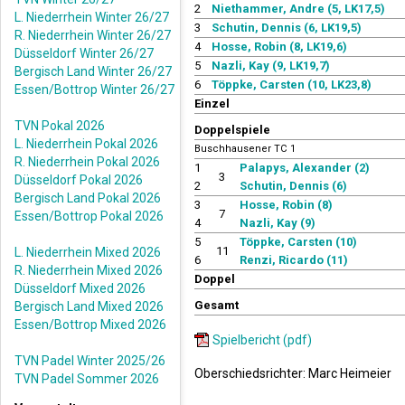
2
Niethammer, Andre (5, LK17,5)
L. Niederrhein Winter 26/27
3
Schutin, Dennis (6, LK19,5)
R. Niederrhein Winter 26/27
4
Hosse, Robin (8, LK19,6)
Düsseldorf Winter 26/27
5
Nazli, Kay (9, LK19,7)
Bergisch Land Winter 26/27
6
Töppke, Carsten (10, LK23,8)
Essen/Bottrop Winter 26/27
Einzel
TVN Pokal 2026
Doppelspiele
L. Niederrhein Pokal 2026
Buschhausener TC 1
R. Niederrhein Pokal 2026
1
Palapys, Alexander (2)
3
Düsseldorf Pokal 2026
2
Schutin, Dennis (6)
Bergisch Land Pokal 2026
3
Hosse, Robin (8)
7
Essen/Bottrop Pokal 2026
4
Nazli, Kay (9)
5
Töppke, Carsten (10)
11
L. Niederrhein Mixed 2026
6
Renzi, Ricardo (11)
R. Niederrhein Mixed 2026
Doppel
Düsseldorf Mixed 2026
Gesamt
Bergisch Land Mixed 2026
Essen/Bottrop Mixed 2026
Spielbericht (pdf)
TVN Padel Winter 2025/26
Oberschiedsrichter: Marc Heimeier
TVN Padel Sommer 2026