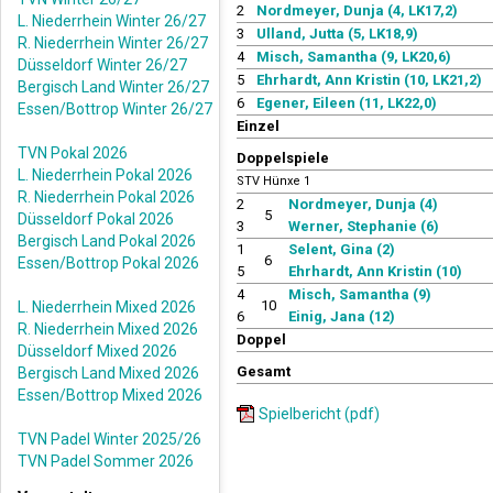
2
Nordmeyer, Dunja (4, LK17,2)
L. Niederrhein Winter 26/27
3
Ulland, Jutta (5, LK18,9)
R. Niederrhein Winter 26/27
4
Misch, Samantha (9, LK20,6)
Düsseldorf Winter 26/27
5
Ehrhardt, Ann Kristin (10, LK21,2)
Bergisch Land Winter 26/27
6
Egener, Eileen (11, LK22,0)
Essen/Bottrop Winter 26/27
Einzel
TVN Pokal 2026
Doppelspiele
L. Niederrhein Pokal 2026
STV Hünxe 1
R. Niederrhein Pokal 2026
2
Nordmeyer, Dunja (4)
5
Düsseldorf Pokal 2026
3
Werner, Stephanie (6)
Bergisch Land Pokal 2026
1
Selent, Gina (2)
6
Essen/Bottrop Pokal 2026
5
Ehrhardt, Ann Kristin (10)
4
Misch, Samantha (9)
10
L. Niederrhein Mixed 2026
6
Einig, Jana (12)
R. Niederrhein Mixed 2026
Doppel
Düsseldorf Mixed 2026
Gesamt
Bergisch Land Mixed 2026
Essen/Bottrop Mixed 2026
Spielbericht (pdf)
TVN Padel Winter 2025/26
TVN Padel Sommer 2026