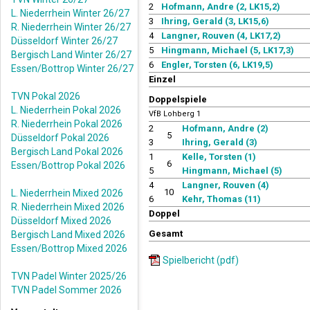
2
Hofmann, Andre (2, LK15,2)
L. Niederrhein Winter 26/27
3
Ihring, Gerald (3, LK15,6)
R. Niederrhein Winter 26/27
4
Langner, Rouven (4, LK17,2)
Düsseldorf Winter 26/27
5
Hingmann, Michael (5, LK17,3)
Bergisch Land Winter 26/27
6
Engler, Torsten (6, LK19,5)
Essen/Bottrop Winter 26/27
Einzel
TVN Pokal 2026
Doppelspiele
L. Niederrhein Pokal 2026
VfB Lohberg 1
R. Niederrhein Pokal 2026
2
Hofmann, Andre (2)
5
Düsseldorf Pokal 2026
3
Ihring, Gerald (3)
Bergisch Land Pokal 2026
1
Kelle, Torsten (1)
6
Essen/Bottrop Pokal 2026
5
Hingmann, Michael (5)
4
Langner, Rouven (4)
10
L. Niederrhein Mixed 2026
6
Kehr, Thomas (11)
R. Niederrhein Mixed 2026
Doppel
Düsseldorf Mixed 2026
Gesamt
Bergisch Land Mixed 2026
Essen/Bottrop Mixed 2026
Spielbericht (pdf)
TVN Padel Winter 2025/26
TVN Padel Sommer 2026