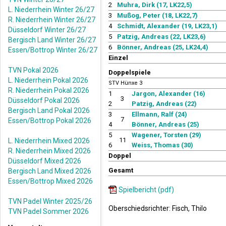
2
Muhra, Dirk (17, LK22,5)
L. Niederrhein Winter 26/27
3
Mußog, Peter (18, LK22,7)
R. Niederrhein Winter 26/27
4
Schmidt, Alexander (19, LK23,1)
Düsseldorf Winter 26/27
5
Patzig, Andreas (22, LK23,6)
Bergisch Land Winter 26/27
6
Bönner, Andreas (25, LK24,4)
Essen/Bottrop Winter 26/27
Einzel
TVN Pokal 2026
Doppelspiele
L. Niederrhein Pokal 2026
STV Hünxe 3
R. Niederrhein Pokal 2026
1
Jargon, Alexander (16)
3
Düsseldorf Pokal 2026
2
Patzig, Andreas (22)
Bergisch Land Pokal 2026
3
Ellmann, Ralf (24)
7
Essen/Bottrop Pokal 2026
4
Bönner, Andreas (25)
5
Wagener, Torsten (29)
11
L. Niederrhein Mixed 2026
6
Weiss, Thomas (30)
R. Niederrhein Mixed 2026
Doppel
Düsseldorf Mixed 2026
Gesamt
Bergisch Land Mixed 2026
Essen/Bottrop Mixed 2026
Spielbericht (pdf)
TVN Padel Winter 2025/26
Oberschiedsrichter: Fisch, Thilo
TVN Padel Sommer 2026